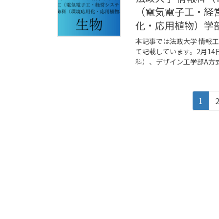
（電気電子工・経
化・応用植物）学
本記事では法政大学 情報
て記載しています。2月1
科）、デザイン工学部A方式
投
固
1
稿
定
ペ
の
ー
ペ
ジ
ー
ジ
送
り