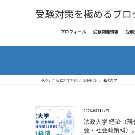
コ
ナ
受験対策を極めるブロ
ン
ビ
テ
ゲ
ン
ー
ツ
シ
プロフィール
受験関連情報
受験
へ
ョ
ス
ン
キ
に
ッ
移
プ
動
HOME
私立大学対策
GMARCH
法政大学
2026年7月14日
法政大学 経済（
会・社会政策科）