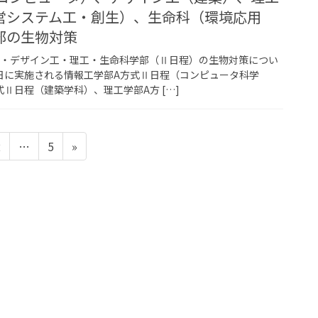
営システム工・創生）、生命科（環境応用
部の生物対策
工・デザイン工・理工・生命科学部（Ⅱ日程）の生物対策につい
4日に実施される情報工学部A方式Ⅱ日程（コンピュータ科学
Ⅱ日程（建築学科）、理工学部A方 […]
固
固
2
…
5
»
定
定
ペ
ペ
ー
ー
ジ
ジ