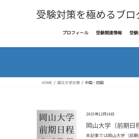
コ
ナ
受験対策を極めるブロ
ン
ビ
テ
ゲ
ン
ー
ツ
シ
プロフィール
受験関連情報
受験
へ
ョ
ス
ン
キ
に
ッ
移
プ
動
HOME
国立大学対策
中国・四国
2025年12月16日
岡山大学（前期日
本記事では岡山大学（前期