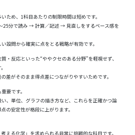
多いため、1科目あたりの制限時間は短めです。
〜25分で読み → 計算／記述 → 見直しをするペース感を
しい設問から確実に点をとる戦略が有効です。
質・反応といった“ややクセのある分野”を軽視せず、
す。
量の差がそのまま得点差につながりやすいためです。
も重要です。
扱い、単位、グラフの描き方など、これらを正確かつ論
得点の安定性が格段に上がります。
。
、考える化学」を求められる非常に挑戦的な科目です。