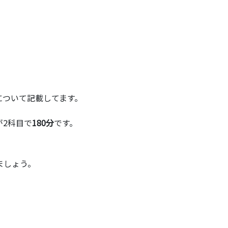
について記載してます。
が2科目で
180分
です。
ましょう。