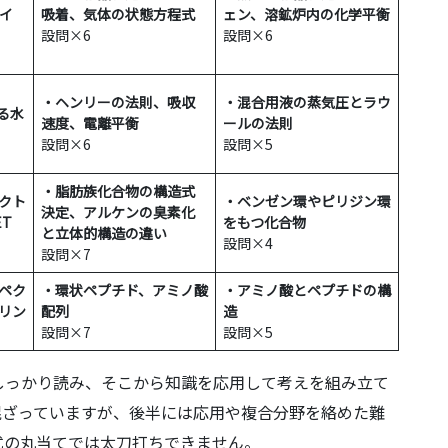
イ
吸着、気体の状態方程式
ェン、溶鉱炉内の化学平衡
設問×6
設問×6
・ヘンリーの法則、吸収
・混合用液の蒸気圧とラウ
する水
速度、電離平衡
ールの法則
設問×6
設問×5
・脂肪族化合物の構造式
クト
・ベンゼン環やピリジン環
決定、アルケンの臭素化
T
をもつ化合物
と立体的構造の違い
設問×4
設問×7
ペク
・環状ペプチド、アミノ酸
・アミノ酸とペプチドの構
リン
配列
造
設問×7
設問×5
しっかり読み、そこから知識を応用して考えを組み立て
混ざっていますが、後半には応用や複合分野を絡めた難
式の丸当てでは太刀打ちできません。