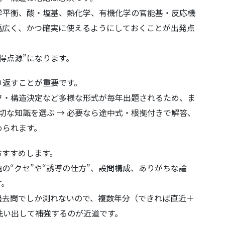
学平衡、酸・塩基、熱化学、有機化学の官能基・反応機
幅広く、かつ確実に使えるようにしておくことが出発点
得点源”になります。
り返すことが重要です。
フ・構造決定など多様な形式が毎年出題されるため、ま
切な知識を選ぶ → 必要なら途中式・根拠付きで解答、
められます。
おすすめします。
の“クセ”や“誘導の仕方”、設問構成、ありがちな論
す。
過去問でしか測れないので、複数年分（できれば直近＋
洗い出して補強するのが近道です。