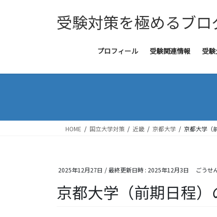
コ
ナ
受験対策を極めるブロ
ン
ビ
テ
ゲ
ン
ー
ツ
シ
プロフィール
受験関連情報
受験
へ
ョ
ス
ン
キ
に
ッ
移
プ
動
HOME
国立大学対策
近畿
京都大学
京都大学（
2025年12月27日
/ 最終更新日時 :
2025年12月3日
ごうせ
京都大学（前期日程）