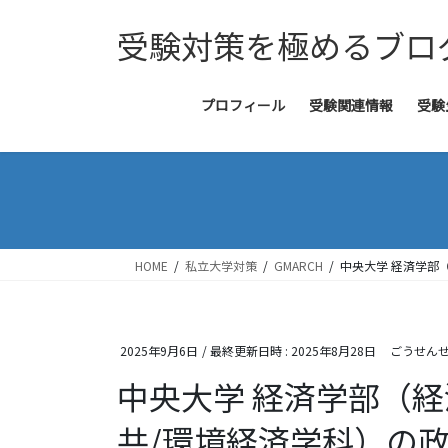
コ
ナ
受験対策を極めるブロ
ン
ビ
テ
ゲ
ン
ー
ツ
シ
プロフィール
受験関連情報
受験
へ
ョ
ス
ン
キ
に
ッ
移
プ
動
HOME
私立大学対策
GMARCH
中央大学 経済学部
2025年9月6日
/ 最終更新日時 :
2025年8月28日
ごうせん
中央大学 経済学部（
共/環境経済学科）の