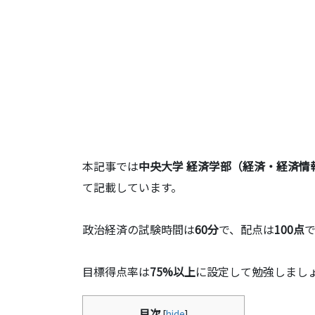
本記事では
中央大学 経済学部（経済・経済情
て記載しています。
政治経済の試験時間は
60分
で、配点は
100点
目標得点率は
75%以上
に設定して勉強しまし
目次
[
hide
]