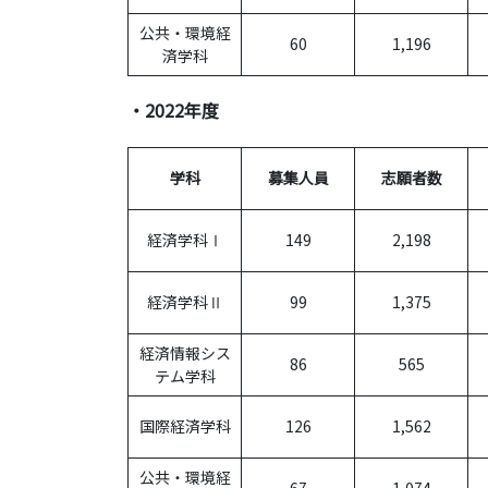
公共・環境経
60
1,196
済学科
・2022年度
学科
募集人員
志願者数
経済学科Ⅰ
149
2,198
経済学科Ⅱ
99
1,375
経済情報シス
86
565
テム学科
国際経済学科
126
1,562
公共・環境経
67
1,074