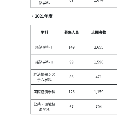
済学科
・2021年度
学科
募集人員
志願者数
経済学科Ⅰ
149
2,655
経済学科Ⅱ
99
1,596
経済情報シス
86
471
テム学科
国際経済学科
126
1,159
公共・環境経
67
704
済学科