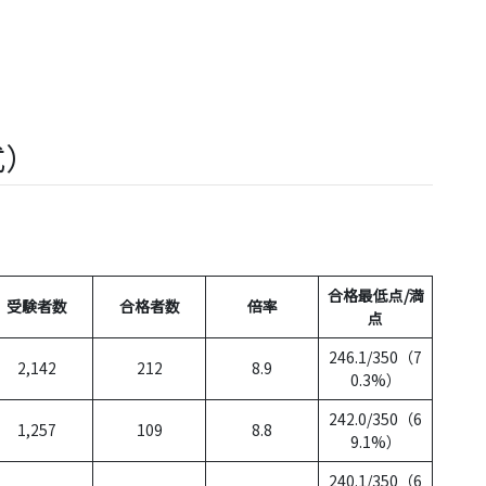
式）
合格最低点/満
受験者数
合格者数
倍率
点
246.1/350（7
2,142
212
8.9
0.3%）
242.0/350（6
1,257
109
8.8
9.1%）
240.1/350（6