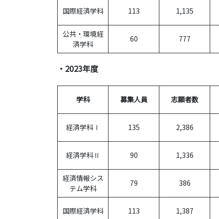
国際経済学科
113
1,135
公共・環境経
60
777
済学科
・2023年度
学科
募集人員
志願者数
経済学科Ⅰ
135
2,386
経済学科Ⅱ
90
1,336
経済情報シス
79
386
テム学科
国際経済学科
113
1,387