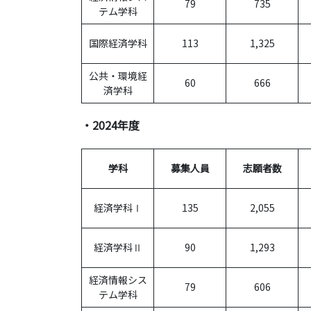
79
735
テム学科
国際経済学科
113
1,325
公共・環境経
60
666
済学科
・2024年度
学科
募集人員
志願者数
経済学科Ⅰ
135
2,055
経済学科Ⅱ
90
1,293
経済情報シス
79
606
テム学科