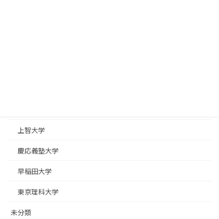
数学
日本大学
日東駒専
専修大学
駒澤大学
早慶上理
上智大学
慶応義塾大学
早稲田大学
東京理科大学
未分類