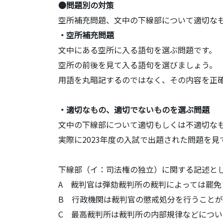
●問題別の対策
空所補充問題、文中の下線部について適切な
・空所補充問題
文中にある空所に入る語句を選ぶ問題です。
空所の前後を見て入る語句を選びましょう。
用語を丸暗記するのではなく、その内容を正
・適切なもの、適切でないものを選ぶ問題
文中の下線部について適切もしくは不適切な
実際に2023年度の入試で出題された問題を見
下線部（イ：司法権の独立）に関する記述と
A 裁判官は弾劾裁判所の裁判によっては罷免
B 行政機関は裁判官の懲戒処分を行うこと
C 最高裁判所は裁判所の内部規律などにつ