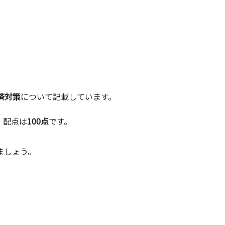
済対策
について記載しています。
、配点は
100点
です。
ましょう。