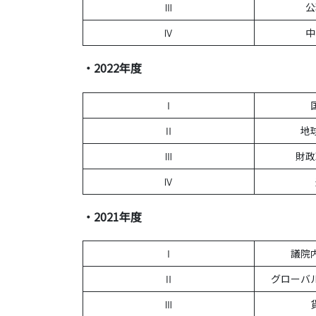
Ⅲ
公
Ⅳ
中
・2022年度
Ⅰ
Ⅱ
地
Ⅲ
財政
Ⅳ
・2021年度
Ⅰ
議院
Ⅱ
グローバ
Ⅲ