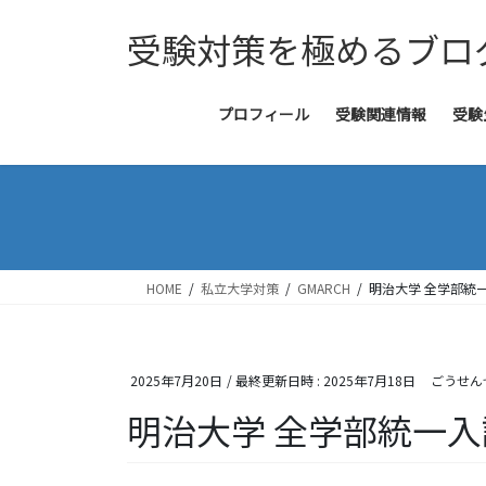
コ
ナ
受験対策を極めるブロ
ン
ビ
テ
ゲ
ン
ー
ツ
シ
プロフィール
受験関連情報
受験
へ
ョ
ス
ン
キ
に
ッ
移
プ
動
HOME
私立大学対策
GMARCH
明治大学 全学部統
2025年7月20日
/ 最終更新日時 :
2025年7月18日
ごうせん
明治大学 全学部統一