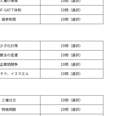
人権の保障
10問（選択）
MF-GATT体制
10問（選択）
選挙制度
10問（選択）
少子化対策
10問（選択）
憲法の変遷
10問（選択）
企業間競争
10問（選択）
チナ、イスラエル
10問（選択）
三権分立
10問（選択）
物価問題
10問（選択）