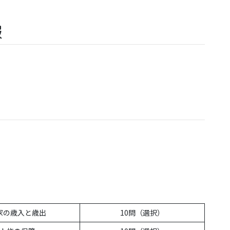
報
家の歳入と歳出
10問（選択）