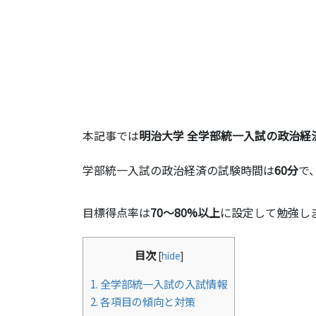
本記事では
明治大学 全学部統一入試の政治経
学部統一入試の政治経済の試験時間は
60分
で
目標得点率は
70～80%以上
に設定して勉強し
目次
[
hide
]
1.
全学部統一入試の入試情報
2.
各項目の傾向と対策