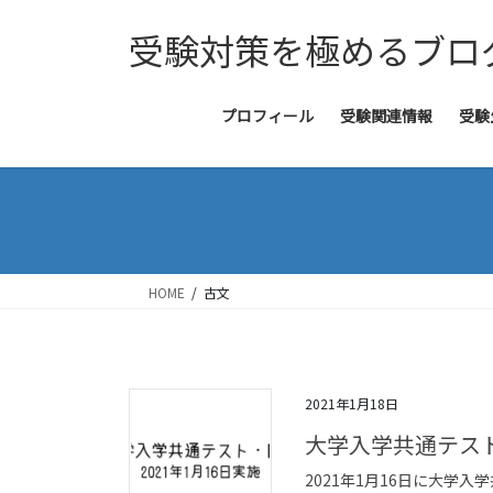
コ
ナ
受験対策を極めるブロ
ン
ビ
テ
ゲ
ン
ー
ツ
シ
プロフィール
受験関連情報
受験
へ
ョ
ス
ン
キ
に
ッ
移
プ
動
HOME
古文
2021年1月18日
大学入学共通テスト
2021年1月16日に大学