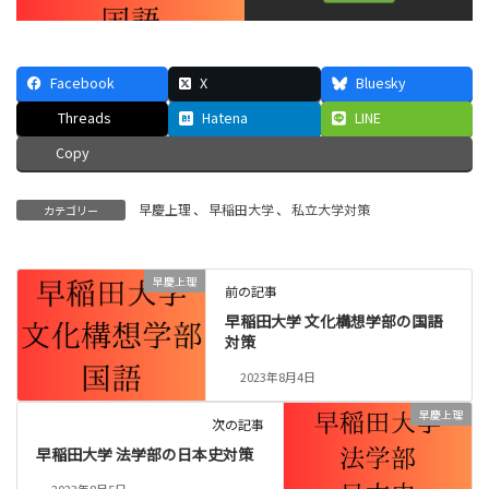
Facebook
X
Bluesky
Threads
Hatena
LINE
Copy
早慶上理
、
早稲田大学
、
私立大学対策
カテゴリー
早慶上理
前の記事
早稲田大学 文化構想学部の国語
対策
2023年8月4日
早慶上理
次の記事
早稲田大学 法学部の日本史対策
2023年8月5日