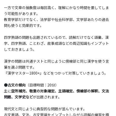
一方で文章の抽象度は毎回高く、理解にかなり時間を要してしま
う可能性があります。
教育学部だけでなく、法学部や社会科学部、文学部あたりの過去
問も使うと効果的です。
四字熟語の問題も出題されているので、読解だけでなく語彙、漢
字、四字熟語、ことわざ、故事成語などの周辺知識もインプット
しておきましょう。
漢字の問題は共通テストと同じように傍線部と同じ漢字を使う言
葉を選ぶ問題です。
『漢字マスター1800+』などをつかって対策していきましょう。
●古文の傾向
（目標時間：20分）
主に
空所補充、敬意の対象確定、主語確定、傍線部の解釈、文法
問題、文学史など
が出題されます。
現代文と同じように典型的な問題が並んでいます。
古文単語、文法、古文常識をインプットしながら読解の練習を積