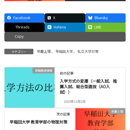
Facebook
X
Bluesky
Threads
Hatena
LINE
Copy
早慶上理
、
早稲田大学
、
私立大学対策
カテゴリー
受験関連情報
前の記事
入学方式の変遷（一般入試、推
薦入試、総合型選抜（AO入
試））
2025年11月2日
早慶上理
次の記事
早稲田大学 教育学部の物理対策