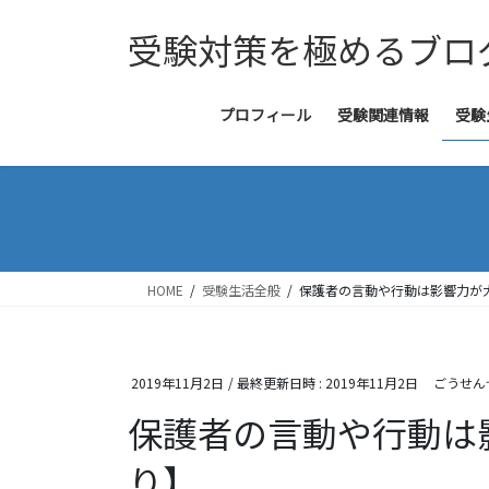
コ
ナ
受験対策を極めるブロ
ン
ビ
テ
ゲ
ン
ー
ツ
シ
プロフィール
受験関連情報
受験
へ
ョ
ス
ン
キ
に
ッ
移
プ
動
HOME
受験生活全般
保護者の言動や行動は影響力が
2019年11月2日
/ 最終更新日時 :
2019年11月2日
ごうせん
保護者の言動や行動は
り】