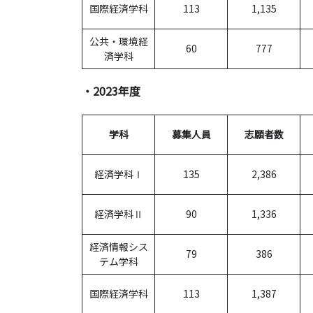
国際経済学科
113
1,135
公共・環境経
60
777
済学科
・2023年度
学科
募集人員
志願者数
経済学科Ⅰ
135
2,386
経済学科Ⅱ
90
1,336
経済情報シス
79
386
テム学科
国際経済学科
113
1,387