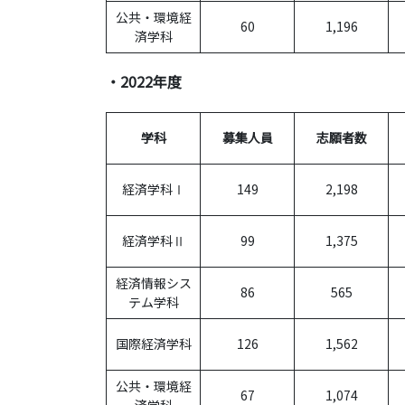
公共・環境経
60
1,196
済学科
・2022年度
学科
募集人員
志願者数
経済学科Ⅰ
149
2,198
経済学科Ⅱ
99
1,375
経済情報シス
86
565
テム学科
国際経済学科
126
1,562
公共・環境経
67
1,074
済学科