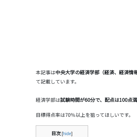
本記事は
中央大学の経済学部（経済、経済情報
て記載しています。
経済学部は
試験時間が60分で、配点は100点
目標得点率は70％以上を狙ってほしいです。
目次
[
hide
]