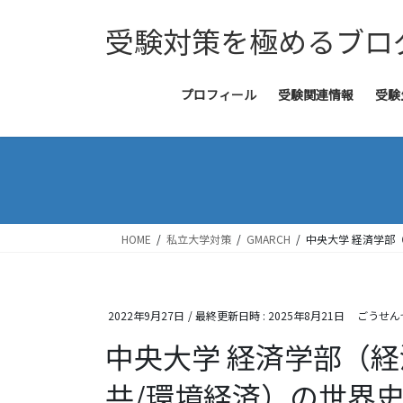
コ
ナ
受験対策を極めるブロ
ン
ビ
テ
ゲ
ン
ー
ツ
シ
プロフィール
受験関連情報
受験
へ
ョ
ス
ン
キ
に
ッ
移
プ
動
HOME
私立大学対策
GMARCH
中央大学 経済学部
2022年9月27日
/ 最終更新日時 :
2025年8月21日
ごうせん
中央大学 経済学部（
共/環境経済）の世界