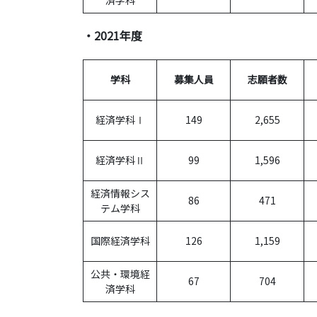
・2021年度
学科
募集人員
志願者数
経済学科Ⅰ
149
2,655
経済学科Ⅱ
99
1,596
経済情報シス
86
471
テム学科
国際経済学科
126
1,159
公共・環境経
67
704
済学科