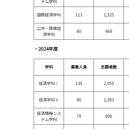
テム学科
国際経済学科
113
1,325
公共・環境経
60
666
済学科
・2024年度
学科
募集人員
志願者数
経済学科Ⅰ
135
2,055
経済学科Ⅱ
90
1,293
経済情報シス
79
606
テム学科