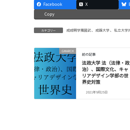
Facebook
X
Copy
成成明学獨國武
、
成蹊大学
、
私立大学
カテゴリー
GMARCH
前の記事
法政大学 法（法律・政
治）、国際文化、キャ
リアデザイン学部の世
界史対策
2021年9月25日