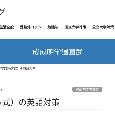
グ
生活全般
受験外コラム
勉強法
国立大学対策
公立大学対策
成成明学獨國武
済学部A方式）の英語対策
成成明学獨國武
せー
方式）の英語対策