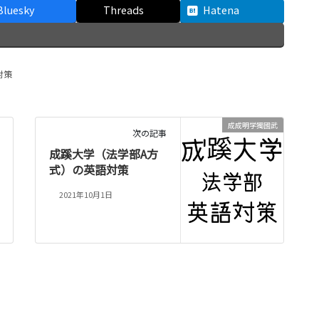
Bluesky
Threads
Hatena
対策
成成明学獨國武
次の記事
成蹊大学（法学部A方
式）の英語対策
2021年10月1日