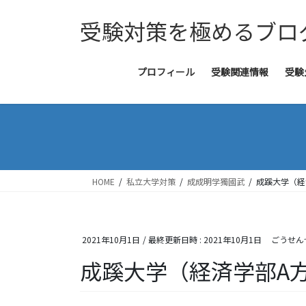
コ
ナ
受験対策を極めるブロ
ン
ビ
テ
ゲ
ン
ー
ツ
シ
プロフィール
受験関連情報
受験
へ
ョ
ス
ン
キ
に
ッ
移
プ
動
HOME
私立大学対策
成成明学獨國武
成蹊大学（経
2021年10月1日
/ 最終更新日時 :
2021年10月1日
ごうせん
成蹊大学（経済学部A