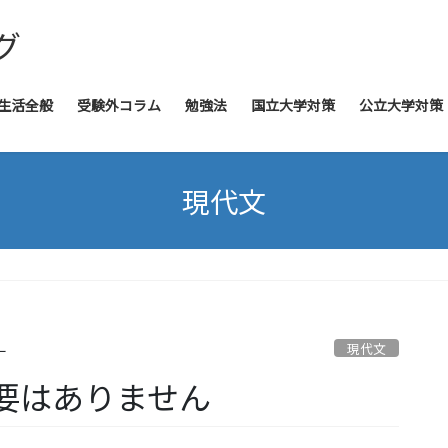
グ
生活全般
受験外コラム
勉強法
国立大学対策
公立大学対策
現代文
現代文
ー
要はありません