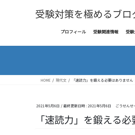
コ
ナ
受験対策を極めるブロ
ン
ビ
テ
ゲ
ン
ー
ツ
シ
プロフィール
受験関連情報
受験
へ
ョ
ス
ン
キ
に
ッ
移
プ
動
HOME
現代文
「速読力」を鍛える必要はありません
2021年5月6日
/ 最終更新日時 :
2021年5月6日
ごうせんせ
「速読力」を鍛える必