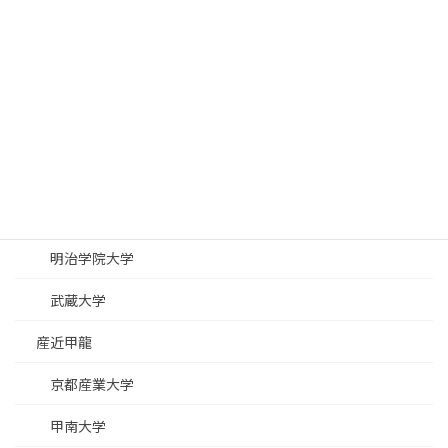
立教大学
青山学院大学
成成明学獨國武
國學院大學
成城大学
成蹊大学
明治学院大学
武蔵大学
産近甲龍
京都産業大学
甲南大学